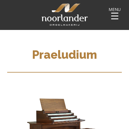
MENU
Praeludium