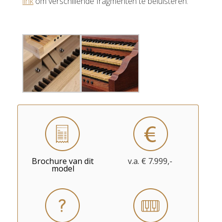
link
om verschillende fragmenten te beluisteren.
Brochure van dit
v.a. € 7.999,-
model